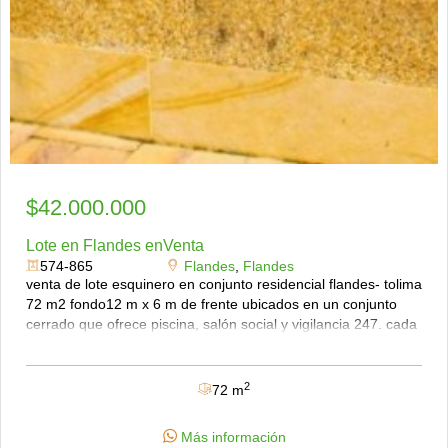
$42.000.000
Lote en Flandes enVenta
574-865
Flandes
,
Flandes
venta de lote esquinero en conjunto residencial flandes- tolima
72 m2 fondo12 m x 6 m de frente ubicados en un conjunto
cerrado que ofrece piscina, salón social y vigilancia 247. cada
lote cuenta con acometidas de agua y energía eléctrica, y el
servicio de gas domiciliario ya fue solicitado para todo el
conjunto. el propietario acepta permuta por vehículo hasta por
2
72 m
el 50 del valor del lote. al momento de construir, se debe
respetar la fachada establecida, y las viviendas son de dos
Más información
pisos. excelente oportunidad para construir la casa de tus