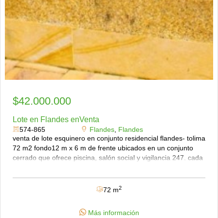
$42.000.000
Lote en Flandes enVenta
574-865
Flandes
,
Flandes
venta de lote esquinero en conjunto residencial flandes- tolima
72 m2 fondo12 m x 6 m de frente ubicados en un conjunto
cerrado que ofrece piscina, salón social y vigilancia 247. cada
lote cuenta con acometidas de agua y energía eléctrica, y el
servicio de gas domiciliario ya fue solicitado para todo el
conjunto. el propietario acepta permuta por vehículo hasta por
2
72 m
el 50 del valor del lote. al momento de construir, se debe
respetar la fachada establecida, y las viviendas son de dos
Más información
pisos. excelente oportunidad para construir la casa de tus