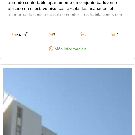
arriendo confortable apartamento en conjunto barlovento
ubicado en el octavo piso, con excelentes acabados. el
apartamento consta de sala comedor. tres habitaciones con
clóset movible, la principal con baño privado, baño auxiliar,
cocina integral con mesón en mármol y barra americana,
balcón con buena vista, zona de lavandería, cuatro
2
54 m
3
2
1
ventiladores instalados y cinco black out. el conjunto ofrece
dos piscinas comunales, ascensor, parque infantil, ubicación
Más información
estratégica, cerca al supermercado yumbo y al palacio de
justicia. canon de arriendo mas administración $1.100.000
mensuales