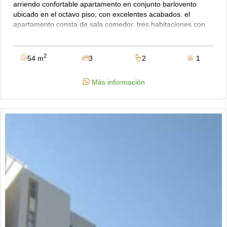
arriendo confortable apartamento en conjunto barlovento
ubicado en el octavo piso, con excelentes acabados. el
apartamento consta de sala comedor. tres habitaciones con
clóset movible, la principal con baño privado, baño auxiliar,
cocina integral con mesón en mármol y barra americana,
balcón con buena vista, zona de lavandería, cuatro
2
54 m
3
2
1
ventiladores instalados y cinco black out. el conjunto ofrece
dos piscinas comunales, ascensor, parque infantil, ubicación
Más información
estratégica, cerca al supermercado yumbo y al palacio de
justicia. canon de arriendo mas administración $1.100.000
mensuales