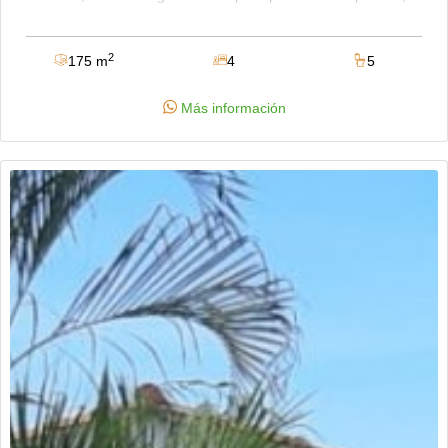
baño auxiliar, parqueadero para tres carros, segundo piso tres
alcobas, dos con baño privado, mas un baño auxiliar, balcón
con jacuzzi . conjunto de 150 casas, salón de eventos-
2
175 m
4
5
restaurante , capilla, parque infantil, zonas verdes, piscina,
vigilancia 24 hrs. sin amoblar, la administración incluye
Más información
consumo de agua. compra ya.