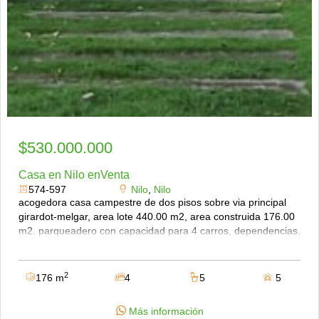
$530.000.000
Casa en Nilo enVenta
574-597
Nilo
,
Nilo
acogedora casa campestre de dos pisos sobre via principal
girardot-melgar, area lote 440.00 m2, area construida 176.00
m2. parqueadero con capacidad para 4 carros, dependencias.
1er piso, jardín, sala, comedor, cocina integral con gas
propano, 3 alcobas todas con closet y baño privado, zona de
lavandería, patio, jacuzii 3x3, bbq, ducha externa, 2do piso. 1
2
176 m
4
5
5
alcoba con baño privado y salida al balcon, el condominio
cuenta con 2 piscinas, jacuzzi, salón comunal, kiosco,
Más información
cafetería, cancha de tenis, cancha múltiple,parqueadero para