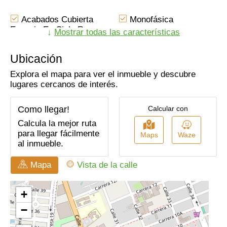
Acabados Cubierta
Monofásica
Espacio En Cielo Raso
↓
Mostrar todas las características
Estado Del Inmueble
Servicios
Bueno
Independientes
Ubicación
Nivel: 1
En Zona Comercial
Explora el mapa para ver el inmueble y descubre
Cerca A Colegios-
Cerca De Zona Urbana
lugares cercanos de interés.
Universidades
Restaurantes
Cerca A Iglesias
Como llegar!
Calcular con
Usado
Pisos Cerámica
Calcula la mejor ruta
Servicios Públicos
Cemento
para llegar fácilmente
Maps
Waze
Área Urbana
Reja
al inmueble.
Cerca A Sector
Comodas Vias De
Comercial
Acceso
Mapa
Vista de la calle
Trans. Público
Cerca A
Cercano
Supermercados
Luz Blanca
Baño Privado
Acabados Cubierta
Pañete
Cielo Raso Madera