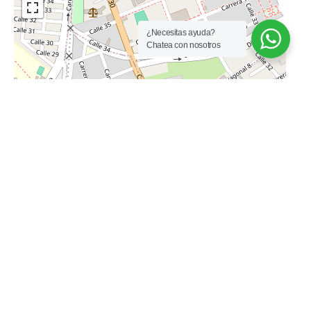
Granito
Sobre Vía Secundaria
Cerca De Centro
Parques Cercanos
¿Necesitas ayuda?
Comercial
Chatea con nosotros
Bombas De Gasolina