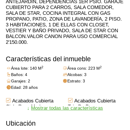
ANTEJARDIN, DEPENDENCIAS 1ER PSIO. GARAJE
CUBIERTO PARA 2 CARROS, SALA COMEDOR,
SALA DE STAR, COCINA INTEGRAL CON GAS
PROPANO, PATIO, ZONA DE LAVANDERÍA, 2 PISO.
3 HABITACIONES, 1 DE ELLAS CON CLOSET,
VESTIER Y BAÑO PRIVADO, SALA DE STAR CON
BALCON.VALOR CANON PARA USO COMERCIAL
2'150.000.
Características del inmueble
2
2
Área lote: 140 M
Área cons: 223 M
Baños: 4
Alcobas: 3
Garajes: 2
Estrato: 3
Edad: 28 años
Acabados Cubierta
Acabados Cubierta
Cielo Raso Madera
Teja De Barro
↓
Mostrar todas las características
Closet
Cocina Integral
Muebles Inferiores
Usado
Ubicación
Patio
Pisos Tableta Gress