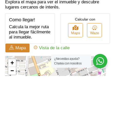
Explora el mapa para ver el inmueble y descubre
Uso Del Lote
Depósito
lugares cercanos de interés.
Comercio Y Servicios
Ladrillo A La Vista
Alcantarillado
Como llegar!
Calcular con
En Zona Residencial
Parqueadero Interno
Calcula la mejor ruta
Cerca A
Trans. Público
para llegar fácilmente
Maps
Waze
Supermercados
Cercano
al inmueble.
Permuta
Acabados Cubierta
Espacio En Cielo Raso
Mapa
Vista de la calle
Temporadas Largas: 0
Cocina Abierta
ANUAL
¿Necesitas ayuda?
Chatea con nosotros
Lavanderia
Comedor
Independiente
Servicios
Zona De Ropas
Independientes
Sala
Uso Del Lote
Residencial
Antejardín
Pañete
Área Urbana
Parqueaderos Cubierto
Cerca A Colegios-
Restaurantes